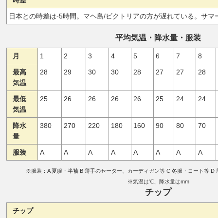
時差
日本との時差は-5時間。マヘ島/ビクトリアの方が遅れている。サマ
平均気温・降水量・服装
月
1
2
3
4
5
6
7
8
最高
28
29
30
30
28
27
27
28
気温
最低
25
26
26
26
26
25
24
24
気温
降水
380
270
220
180
160
90
80
70
量
服装
A
A
A
A
A
A
A
A
※服装：A 夏服・半袖 B 薄手のセーター、カーディガン等 C 冬服・コート等 
※気温は℃、降水量はmm
チップ
チップ