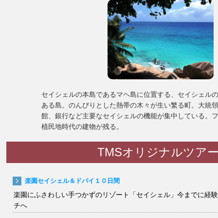
セイシェルの本島であるマヘ島に位置する、セイシェル
ある島。のんびりとした熱帯の木々が生い繁る町。大統
館、銀行など主要なセイシェルの機能が集中している。
植民地時代の建物が残る。
TMSオリジナルツア
楽園セイシェル＆ドバイ１０日間
楽園にふさわしい手つかずのリゾート「セイシェル」今までに経験
チへ