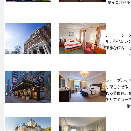
景が見渡せる
シャーロット
ル。茶色いレ
優雅な館内に
シャーブルッ
を感じさせる
れる雰囲気。
テリアでコー
物