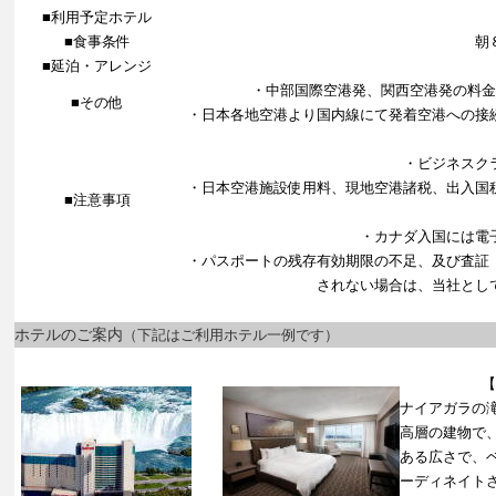
■利用予定ホテル
■食事条件
朝
■延泊・アレンジ
・中部国際空港発、関西空港発の料
■その他
・日本各地空港より国内線にて発着空港への接
・ビジネスク
・日本空港施設使用料、現地空港諸税、出入国
■注意事項
・カナダ入国には電
・パスポートの残存有効期限の不足、及び査証
されない場合は、当社とし
ホテルのご案内
（下記はご利用ホテル一例です）
【
ナイアガラの
高層の建物で
ある広さで、
ーディネイト