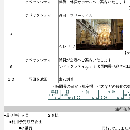
ケベックシティ
着後、係員がホテルへご案内いたします
【ケベックシ
ケベックシティ
終日：フリータイム
８
＜ｲﾒｰｼﾞ＞
【ケベックシテ
ケベックシティ
係員が空港へご案内いたします
９
ケベックシティ
カナダ国内乗り継ぎ≪
【機中
１０
羽田又成田
東京到着
・時間帯の目安（航空機・バスなどの移動の
旅行条
■最少催行人員
２名様
■利用予定航空会社
■添乗員
同行いたしませ