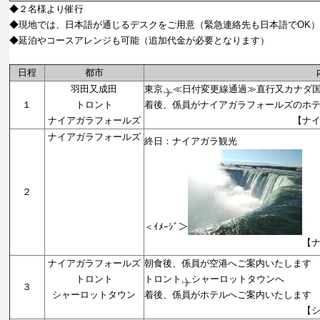
◆２名様より催行
◆現地では、日本語が通じるデスクをご用意（緊急連絡先も日本語でOK）
◆延泊やコースアレンジも可能（追加代金が必要となります）
日程
都市
羽田又成田
東京
≪日付変更線通過≫直行又カナダ
１
トロント
着後、係員がナイアガラフォールズのホ
ナイアガラフォールズ
【ナイアガラフォ
ナイアガラフォールズ
終日：ナイアガラ観光
２
＜ｲﾒｰｼﾞ＞
【ナイアガラフォ
ナイアガラフォールズ
朝食後、係員が空港へご案内いたします
トロント
トロント
シャーロットタウンへ
３
シャーロットタウン
着後、係員がホテルへご案内いたします
【シャーロット