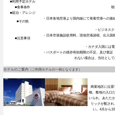
■利用予定ホテル
■食事条件
朝
■延泊・アレンジ
・日本各地空港より国内線にて発着空港への接
■その他
・ビジネスク
・日本空港施設使用料、現地空港諸税、出入国
■注意事項
・カナダ入国には電
・パスポートの残存有効期限の不足、及び査証
れない場合は、当社として
ホテルのご案内
（ご利用ホテルの一例となります）
商業地区に位置
物。敷地の入口
いられ、あたた
リックが配され
い。4月から