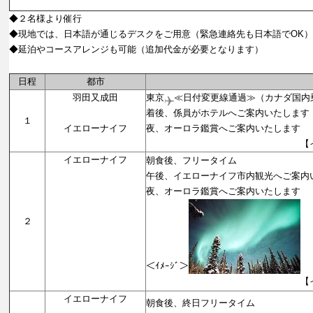
◆２名様より催行
◆現地では、日本語が通じるデスクをご用意（緊急連絡先も日本語でOK）
◆延泊やコースアレンジも可能（追加代金が必要となります）
日程
都市
羽田又成田
東京
≪日付変更線通過≫（カナダ国内
着後、係員がホテルへご案内いたします
１
イエローナイフ
夜、オーロラ鑑賞へご案内いたします
【イエローナ
イエローナイフ
朝食後、フリータイム
午後、イエローナイフ市内観光へご案内
夜、オーロラ鑑賞へご案内いたします
２
＜ｲﾒｰｼﾞ＞
【イエローナ
イエローナイフ
朝食後、終日フリータイム