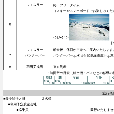
ウィスラー
終日フリータイム
（スキーやスノーボードでお楽しみくだ
６
＜ｲﾒｰｼﾞ＞
【ウィスラ
ウィスラー
朝食後、係員が空港へご案内いたします
７
バンクーバー
バンクーバー
≪日付変更線通過≫
東
【機中
８
羽田又成田
東京到着
・時間帯の目安（航空機・バスなどの移動の
旅行条
■最少催行人員
２名様
■利用予定航空会社
■添乗員
同行いたしませ