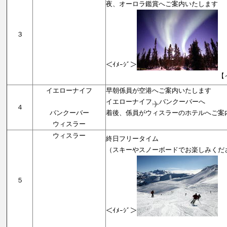
夜、オーロラ鑑賞へご案内いたします
３
＜ｲﾒｰｼﾞ＞
【イエローナ
イエローナイフ
早朝係員が空港へご案内いたします
イエローナイフ
バンクーバーへ
４
バンクーバー
着後、係員がウィスラーのホテルへご案
ウィスラー
【ウィスラ
ウィスラー
終日フリータイム
（スキーやスノーボードでお楽しみくだ
５
＜ｲﾒｰｼﾞ＞
【ウィスラ