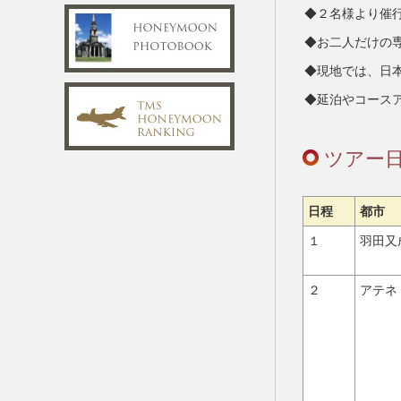
２名様より催
お二人だけの
現地では、日
延泊やコース
ツアー
日程
都市
１
羽田又
２
アテネ