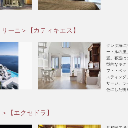
トリーニ＞【カティキエス】
クレタ海に
ートルの崖
置。客室は
型的なキク
フト・ベッ
スティング
サージ、ラ
色にした明
マ＞【エクセドラ】
共和国広場