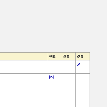
朝食
昼食
夕食