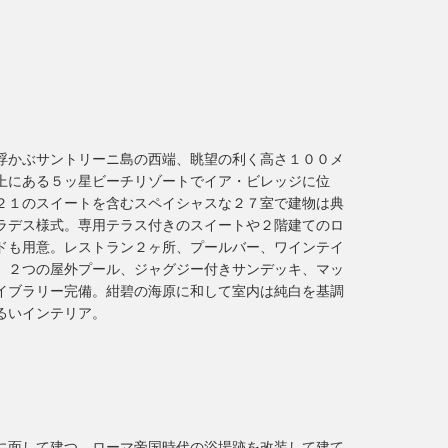
浮かぶサントリーニ島の西端、眺望の利く高さ１００メ
上にある５ッ星ビーチリゾートでイア・ビレッジに位
２１のスイートを含むスペイシャスな２７室で建物は典
ラデス様式。専用テラス付きのスイートや２階建てのロ
ドも用意。レストラン２ヶ所、プールバー、ワインテイ
、２つの屋外プール、ジャグジー付きサンデッキ、マッ
イブラリー完備。紺碧の海原に和して室内は純白を基調
るいインテリア。
に面して建つ。ローマ帝国時代の浴場跡を改装して建て