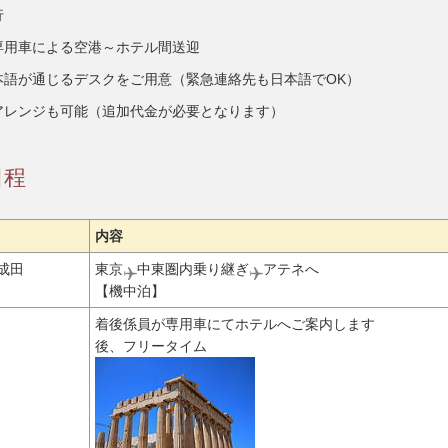
行
専用車による空港～ホテル間送迎
本語が通じるデスクをご用意（緊急連絡先も日本語でOK）
アレンジも可能（追加代金が必要となります）
日程
内容
成田
東京
中東圏内乗り継ぎ
アテネへ
【機中泊】
着後係員が専用車にてホテルへご案内します
後、フリータイム