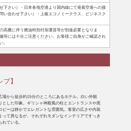
せ下さい）・日本各地空港より国内線にて発着空港への接
問い合わせ下さい）・上級エコノミークラス、ビジネスク
の高騰に伴う燃油特別付加運賃等が別途必要となりま
備等には十分ご注意ください。お客様ご自身がご確認され
い。
シブ】
広場から徒歩約15分のところにあるホテル。白い外観
りとした印象。ギリシャ神殿風の柱とエントランスや黒
ロビーは静かでエレガントな雰囲気。客室の広さや内装
よって異なるが、それぞれモダンなインテリアですっき
られている。