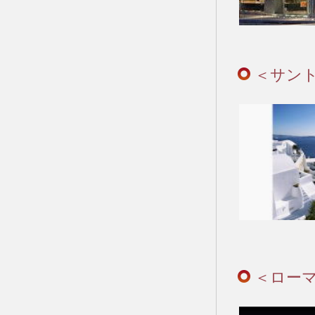
＜サン
＜ロー