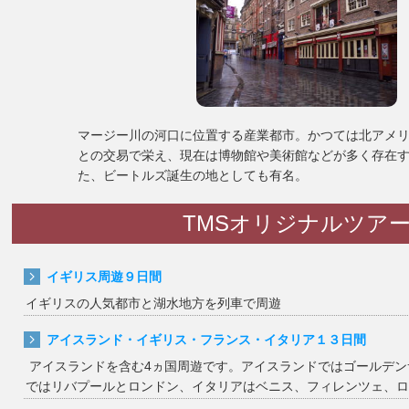
マージー川の河口に位置する産業都市。かつては北アメ
との交易で栄え、現在は博物館や美術館などが多く存在
た、ビートルズ誕生の地としても有名。
TMSオリジナルツア
イギリス周遊９日間
イギリスの人気都市と湖水地方を列車で周遊
アイスランド・イギリス・フランス・イタリア１３日間
アイスランドを含む4ヵ国周遊です。アイスランドではゴールデン
ではリバプールとロンドン、イタリアはベニス、フィレンツェ、