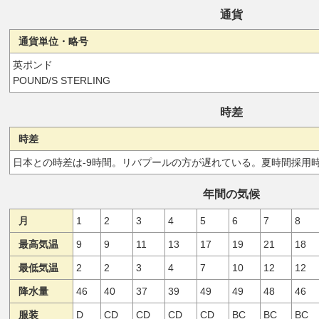
通貨
通貨単位・略号
英ポンド
POUND/S STERLING
時差
時差
日本との時差は-9時間。リバプールの方が遅れている。夏時間採用時
年間の気候
月
1
2
3
4
5
6
7
8
最高気温
9
9
11
13
17
19
21
18
最低気温
2
2
3
4
7
10
12
12
降水量
46
40
37
39
49
49
48
46
服装
D
CD
CD
CD
CD
BC
BC
BC