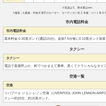
※気温は℃、降水量はmm
※服装：A 夏服・半袖 B 薄手のセーター、カーディガン等 C 冬服・コート等 
市内電話料金
市内電話料金
基本料金:0.30英ポンド(通話15分)。追加7.5分毎に0.10英ポンド加
タクシー
タクシー
電話で直接呼ぶか、町でつかまえて乗車。黒くてクラシカルなタイ
空港一覧
空港
リバプール ジョン レノン空港（LIVERPOOL JOHN LENNON AIR
クシー約20分。約15英ポンド。