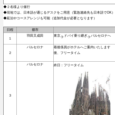
◆２名様より催行
◆現地では、日本語が通じるデスクをご用意（緊急連絡先も日本語でOK）
◆延泊やコースアレンジも可能（追加代金が必要となります）
日程
都市
羽田又成田
東京
ドバイ乗り継ぎ
バルセロナへ
１
【機中
バルセロナ
着後係員がホテルへご案内いたします
２
後、フリータイム
【バルセロ
バルセロナ
終日：フリータイム
３