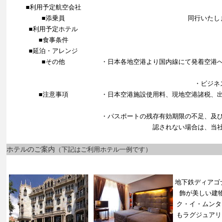
■利用予定航空会社
■添乗員
同行いたし
■利用予定ホテル
■食事条件
■延泊・アレンジ
■その他
・日本各地空港より国内線にて発着空港
・ビジネ
■注意事項
・日本空港施設使用料、現地空港諸税、
・パスポートの残存有効期限の不足、及
認されない場合は、当
ホテルのご案内
（下記はご利用ホテル一例です）
地下鉄ディアゴ
飾が美しい建
ク・イ・ムンタ
もラグジュアリ