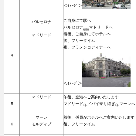
＜ｲﾒｰｼﾞ＞
【バルセ
ご自身にて駅へ
バルセロナ
バルセロナ
マドリードへ
着後、ご自身にてホテルへ
マドリード
後、フリータイム
夜、フラメンコディナーへ
４
＜ｲﾒｰｼﾞ＞
【マドリ
マドリード
午後、空港へご案内いたします
５
マドリード
ドバイ乗り継ぎ
マーレへ
【機
マーレ
着後、係員がホテルへご案内いたします
６
モルディブ
後、フリータイム
【モルデ