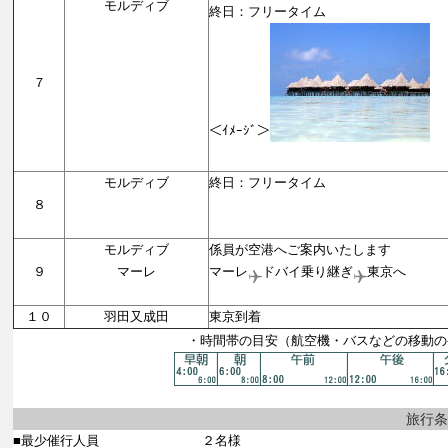
モルディブ
終日：フリータイム
７
＜ｲﾒｰｼﾞ＞
【モルデ
モルディブ
終日：フリータイム
８
【モルデ
モルディブ
係員が空港へご案内いたします
９
マーレ
マーレ
ドバイ乗り継ぎ
東京へ
【機中
１０
羽田又成田
東京到着
・時間帯の目安（航空機・バスなどの移動の
旅行条
■最少催行人員
２名様