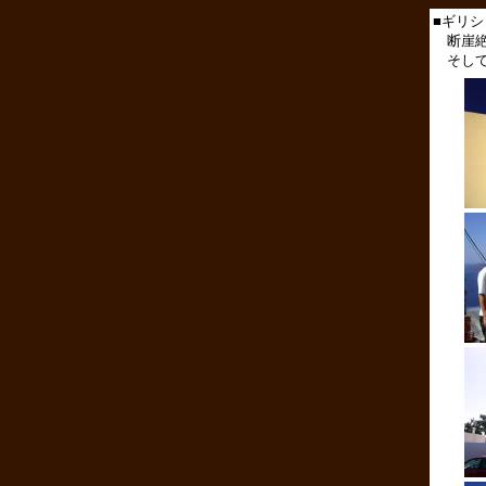
■ギリシャ
断崖絶
そして