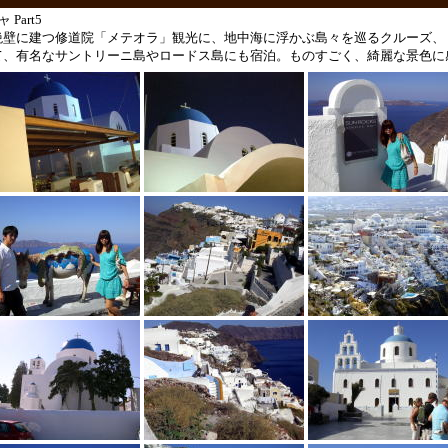
 Part5
壁に建つ修道院「メテオラ」観光に、地中海に浮かぶ島々を巡るクルーズ、
、有名なサントリーニ島やロードス島にも宿泊。ものすごく、綺麗な景色に