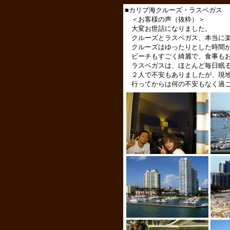
■カリブ海クルーズ・ラスベガス
＜お客様の声（抜粋）＞
大変お世話になりました。
クルーズとラスベガス、本当に楽
クルーズはゆったりとした時間が
ビーチもすごく綺麗で、食事もお
ラスベガスは、ほとんど毎日眠る
２人で不安もありましたが、現地
行ってからは何の不安もなく過ご