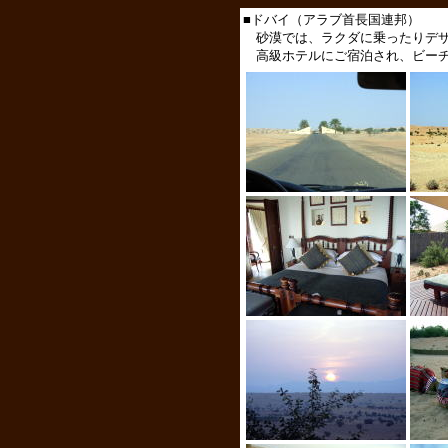
■ドバイ（アラブ首長国連邦）
砂漠では、ラクダに乗ったりデザ
高級ホテルにご宿泊され、ビーチ