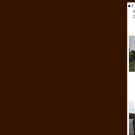
■
イ
フ