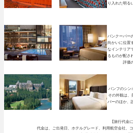
り入れた明る
バンクーバー
向かいに位置
なインテリア
るものが配さ
評価
バンフのシン
その外観は、
バーのほか、
【旅行代金
代金は、ご出発日、ホテルグレード、利用航空会社、