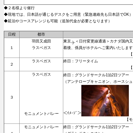
◆２名様より催行
◆現地では、日本語が通じるデスクをご用意（緊急連絡先も日本語でOK）
◆延泊やコースアレンジも可能（追加代金が必要となります）
日程
都市
羽田又成田
東京
＜日付変更線通過＞カナダ国内
１
ラスベガス
着後、係員がホテルへご案内いたします
【ラスベガ
ラスベガス
終日：フリータイム
２
【ラスベガ
ラスベガス
終日：グランドサークル1泊2日ツアー
（アンテロープキャニオン、ホースシュ
３
＜ｲﾒｰｼﾞ＞
モニュメントバレー
【モニュメント
モニュメントバレー
終日：グランドサークル1泊2日ツアー