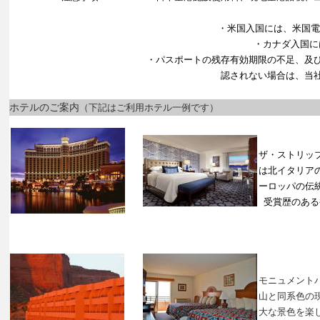
・米国入国には、米国電
・カナダ入国に
・パスポートの残存有効期限の不足、及
認されない場合は、当
ホテルのご案内
（下記はご利用ホテル一例です）
ザ・ストリッ
は北イタリア
ーロッパの伝
受賞歴のある
モニュメント
山と同系色の
大な景色を楽