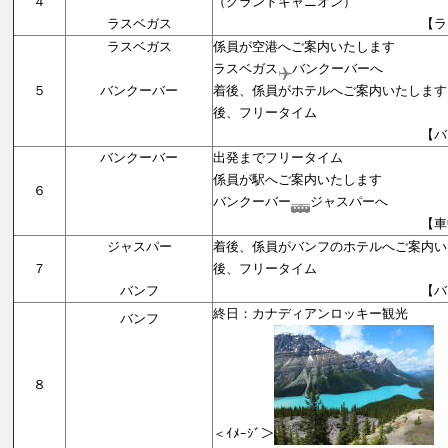
４
（グランドキャニオン）
ラスベガス
【ラスベガス
ラスベガス
係員が空港へご案内いたします
ラスベガス
バンクーバーへ
５
バンクーバー
着後、係員がホテルへご案内いたします
後、フリータイム
【バンクーバ
バンクーバー
出発までフリータイム
係員が駅へご案内いたします
６
バンクーバー
ジャスパーへ
【車中泊
ジャスパー
着後、係員がバンフのホテルへご案内い
７
後、フリータイム
バンフ
【バンフ
終日：カナディアンロッキー観光
バンフ
８
＜ｲﾒｰｼﾞ＞