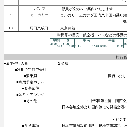
【バンフ
バンフ
係員が空港へご案内いたします
９
カルガリー
カルガリー
カナダ国内又米国内乗り継
【機中泊
１０
羽田又成田
東京到着
・時間帯の目安（航空機・バスなどの移動
旅行
■最少催行人員
２名様
■利用予定航空会社
■添乗員
同行いたし
■利用予定ホテル
■食事条件
■延泊・アレンジ
■その他
・中部国際空港、関西空
・日本各地空港より国内線にて発着空港
・ビジネ
■注意事項
・日本空港施設使用料、現地空港諸税、